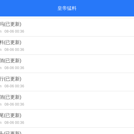
皇帝猛料
玛(已更新)
m
08-06 00:36
料(已更新)
m
08-06 00:36
俏(已更新)
m
08-06 00:36
行(已更新)
m
08-06 00:36
俏(已更新)
m
08-06 00:36
尾(已更新)
m
08-06 00:36
头(已更新)