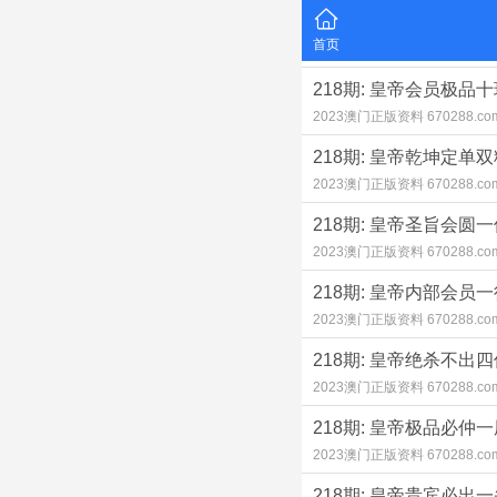
首页
218期: 皇帝会员极品十
2023澳门正版资料 670288.co
218期: 皇帝乾坤定单双
2023澳门正版资料 670288.co
218期: 皇帝圣旨会圆一
2023澳门正版资料 670288.co
218期: 皇帝内部会员一
2023澳门正版资料 670288.co
218期: 皇帝绝杀不出四
2023澳门正版资料 670288.co
218期: 皇帝极品必仲一
2023澳门正版资料 670288.co
218期: 皇帝贵宾必出一